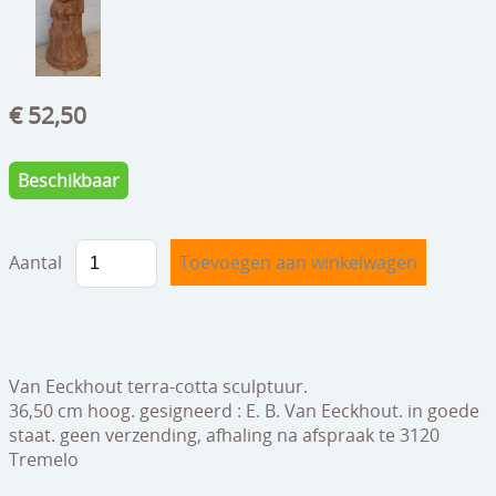
speelgoed
zilverwerk
klokken
€ 52,50
spiegels
Beschikbaar
tapijten
boeken
Aantal
geschenkcheques
Van Eeckhout terra-cotta sculptuur.
36,50 cm hoog. gesigneerd : E. B. Van Eeckhout. in goede
staat. geen verzending, afhaling na afspraak te 3120
Tremelo