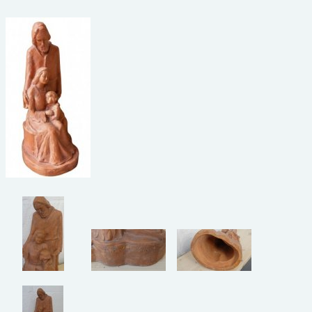
beelden
CONTACT
meubels
reclamevoorwerpen/merken
curiosa
schilderijen
porselein/aardewerk
juwelen/horloges/brillen
medailles/munten/bankbiljetten
ets/tekening/litho/gravure
glaswerk
lamp/luchter