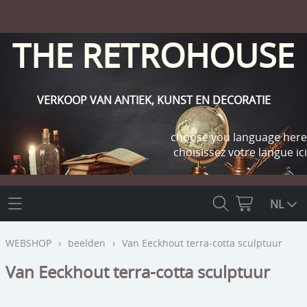
THE RETROHOUSE
VERKOOP VAN ANTIEK, KUNST EN DECORATIE
choose you language here
choisissez votre langue ici
THE RETROHOUSE
NL
WEBSHOP
WEBSHOP
›
beelden
›
Van Eeckhout terra-cotta sculptuur
OUTLET
Van Eeckhout terra-cotta sculptuur
INFO
religie
KLANT WORDEN / INLOGGEN