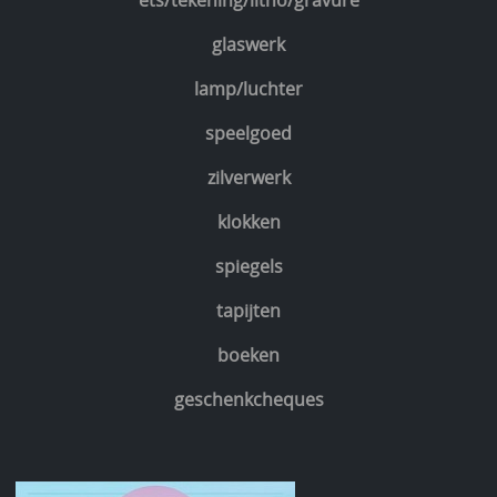
ets/tekening/litho/gravure
glaswerk
lamp/luchter
speelgoed
zilverwerk
klokken
spiegels
tapijten
boeken
geschenkcheques