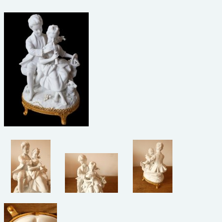
beelden
CONTACT
meubels
reclamevoorwerpen/merken
curiosa
schilderijen
porselein/aardewerk
juwelen/horloges/brillen
medailles/munten/bankbiljetten
ets/tekening/litho/gravure
glaswerk
lamp/luchter