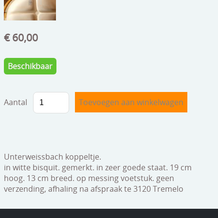
speelgoed
zilverwerk
€ 60,00
klokken
spiegels
Beschikbaar
tapijten
Aantal
boeken
geschenkcheques
Unterweissbach koppeltje.
in witte bisquit. gemerkt. in zeer goede staat. 19 cm
hoog. 13 cm breed. op messing voetstuk. geen
verzending, afhaling na afspraak te 3120 Tremelo