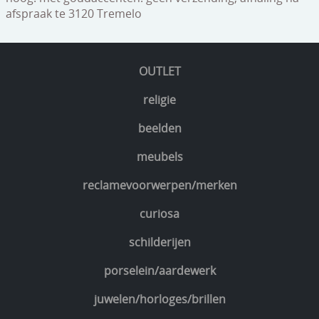
afspraak te 3120 Tremelo
OUTLET
religie
beelden
meubels
reclamevoorwerpen/merken
curiosa
schilderijen
porselein/aardewerk
juwelen/horloges/brillen