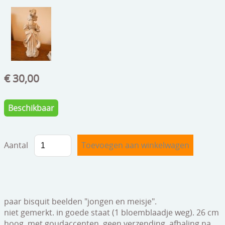
speelgoed
zilverwerk
klokken
spiegels
€ 30,00
tapijten
boeken
Beschikbaar
geschenkcheques
Aantal
paar bisquit beelden "jongen en meisje".
niet gemerkt. in goede staat (1 bloemblaadje weg). 26 cm
hoog. met goudaccenten. geen verzending, afhaling na