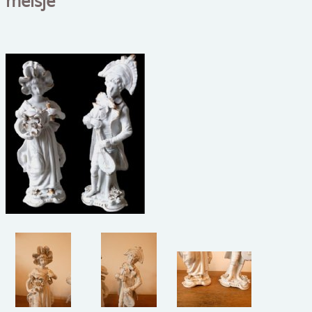
meisje"
beelden
CONTACT
meubels
reclamevoorwerpen/merken
curiosa
schilderijen
porselein/aardewerk
juwelen/horloges/brillen
medailles/munten/bankbiljetten
ets/tekening/litho/gravure
glaswerk
lamp/luchter