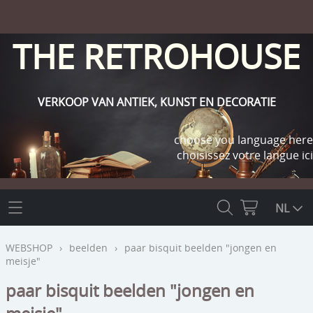
THE RETROHOUSE
VERKOOP VAN ANTIEK, KUNST EN DECORATIE
choose you language here
choisissez votre langue ici
THE RETROHOUSE
NL
WEBSHOP
WEBSHOP
›
beelden
›
paar bisquit beelden "jongen en
meisje"
OUTLET
INFO
paar bisquit beelden "jongen en
religie
KLANT WORDEN / INLOGGEN