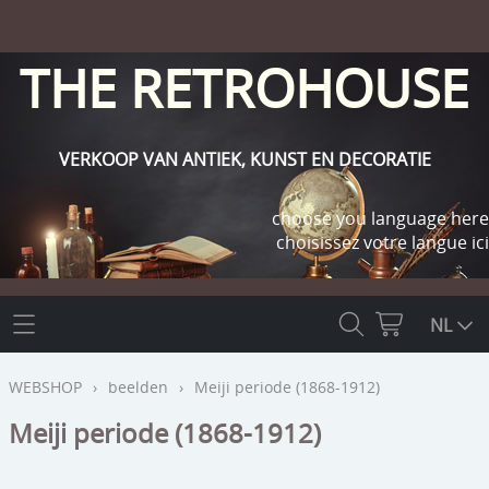
THE RETROHOUSE
VERKOOP VAN ANTIEK, KUNST EN DECORATIE
choose you language here
choisissez votre langue ici
THE RETROHOUSE
NL
WEBSHOP
WEBSHOP
›
beelden
›
Meiji periode (1868-1912)
OUTLET
Meiji periode (1868-1912)
INFO
religie
KLANT WORDEN / INLOGGEN