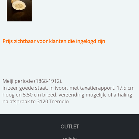
speelgoed
zilverwerk
klokken
Prijs zichtbaar voor klanten die ingelogd zijn
spiegels
tapijten
boeken
geschenkcheques
Meiji periode (1868-1912).
in zeer goede staat. in ivoor. met taxatierapport. 17,5 cm
hoog en 5,50 cm breed. verzending mogelijk, of afhaling
na afspraak te 3120 Tremelo
OUTLET