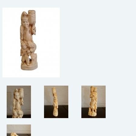
beelden
CONTACT
meubels
reclamevoorwerpen/merken
curiosa
schilderijen
porselein/aardewerk
juwelen/horloges/brillen
medailles/munten/bankbiljetten
ets/tekening/litho/gravure
glaswerk
lamp/luchter