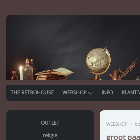
THE RETROHOUSE
WEBSHOP
INFO
KLANT 
OUTLET
WEBSHOP
›
be
religie
groot paa