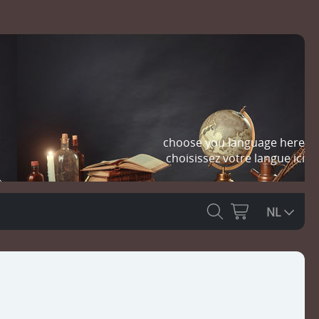
choose you language here
choisissez votre langue ici
NL