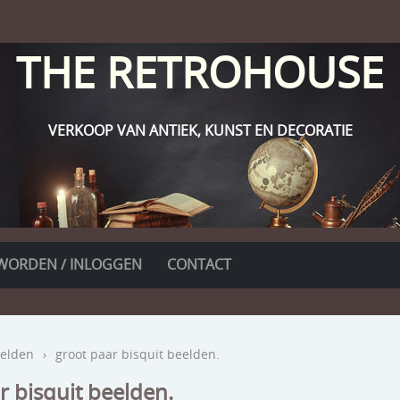
THE RETROHOUSE
VERKOOP VAN ANTIEK, KUNST EN DECORATIE
WORDEN / INLOGGEN
CONTACT
elden
›
groot paar bisquit beelden.
r bisquit beelden.