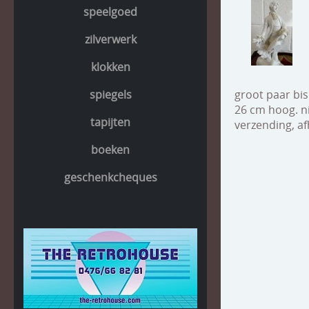
speelgoed
zilverwerk
klokken
spiegels
groot paar bis
26 cm hoog. ni
tapijten
verzending, af
boeken
geschenkcheques