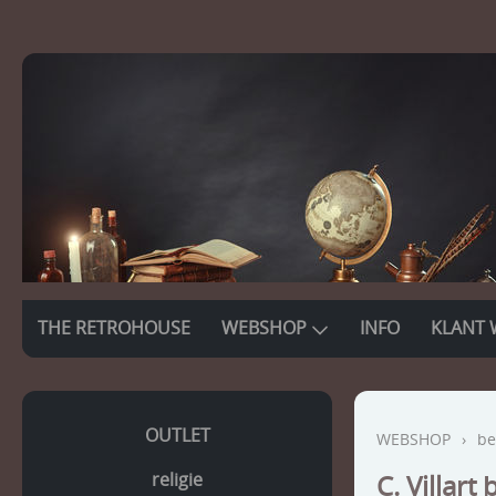
THE RETROHOUSE
WEBSHOP
INFO
KLANT 
OUTLET
WEBSHOP
›
be
religie
C. Villart