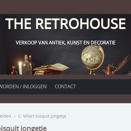
THE RETROHOUSE
VERKOOP VAN ANTIEK, KUNST EN DECORATIE
WORDEN / INLOGGEN
CONTACT
elden
›
C. Villart bisquit jongetje
 bisquit jongetje