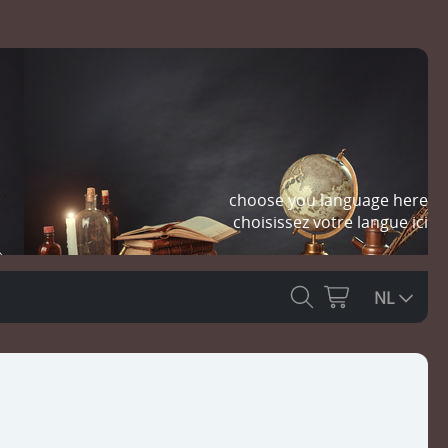
choose you language here
choisissez votre langue ici
NL