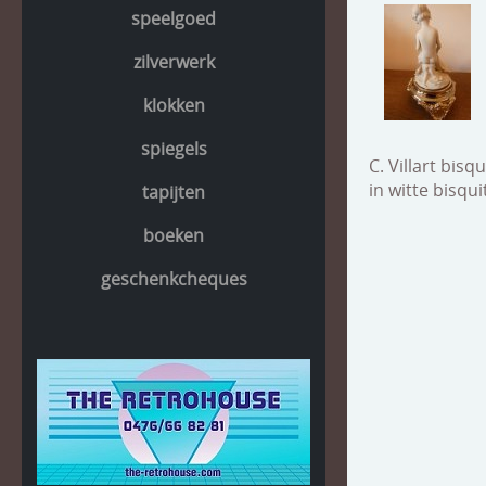
speelgoed
zilverwerk
klokken
spiegels
C. Villart bisqu
in witte bisqu
tapijten
boeken
geschenkcheques