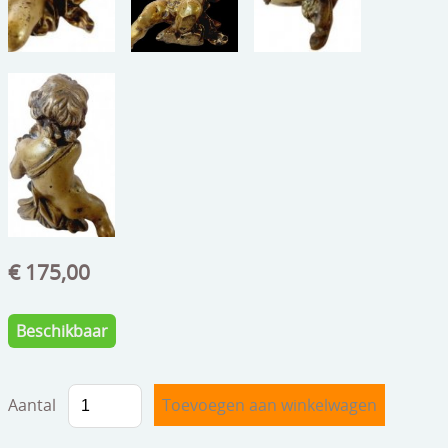
speelgoed
zilverwerk
klokken
spiegels
tapijten
boeken
geschenkcheques
€ 175,00
Beschikbaar
Aantal