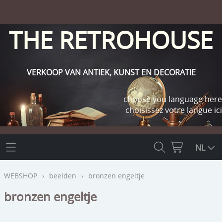
THE RETROHOUSE
VERKOOP VAN ANTIEK, KUNST EN DECORATIE
choose you language here
choisissez votre langue ici
THE RETROHOUSE
NL
WEBSHOP
WEBSHOP
›
beelden
›
bronzen engeltje
OUTLET
bronzen engeltje
INFO
religie
KLANT WORDEN / INLOGGEN