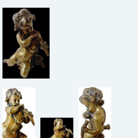
beelden
CONTACT
meubels
reclamevoorwerpen/merken
curiosa
schilderijen
porselein/aardewerk
juwelen/horloges/brillen
medailles/munten/bankbiljetten
ets/tekening/litho/gravure
glaswerk
lamp/luchter