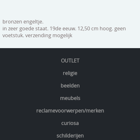
bronzen engeltje.
in zeer goede staat. 19de eeuw. 12,50 cm hoog. geen
voetstuk. verzending mogelijk
OUTLET
religie
beelden
meubels
reclamevoorwerpen/merken
curiosa
schilderijen