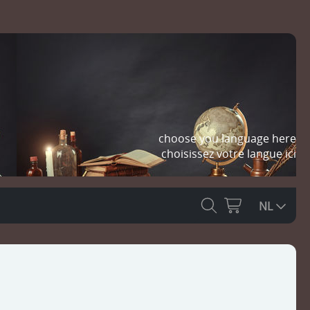
choose you language here
choisissez votre langue ici
NL