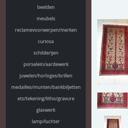
beelden
meubels
reclamevoorwerpen/merken
curiosa
schilderijen
porselein/aardewerk
juwelen/horloges/brillen
medailles/munten/bankbiljetten
ets/tekening/litho/gravure
glaswerk
lamp/luchter