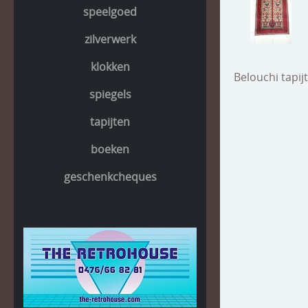
speelgoed
zilverwerk
klokken
Belouchi tapij
spiegels
tapijten
boeken
geschenkcheques