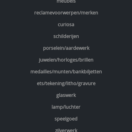
meubels
reclamevoorwerpen/merken
curiosa
schilderijen
porselein/aardewerk
juwelen/horloges/brillen
medailles/munten/bankbiljetten
ets/tekening/litho/gravure
glaswerk
lamp/luchter
speelgoed
zilverwerk