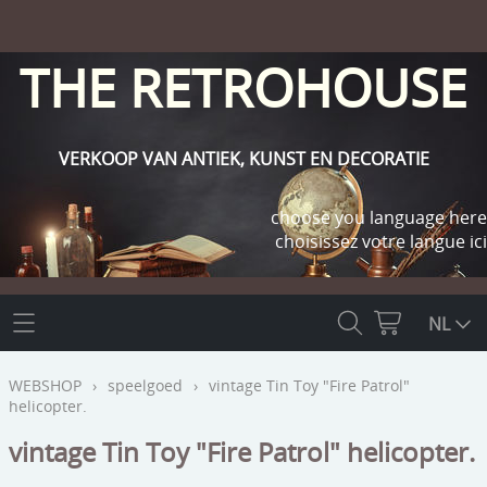
THE RETROHOUSE
VERKOOP VAN ANTIEK, KUNST EN DECORATIE
choose you language here
choisissez votre langue ici
THE RETROHOUSE
NL
WEBSHOP
WEBSHOP
›
speelgoed
›
vintage Tin Toy "Fire Patrol"
helicopter.
OUTLET
INFO
vintage Tin Toy "Fire Patrol" helicopter.
religie
KLANT WORDEN / INLOGGEN