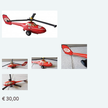
beelden
CONTACT
meubels
reclamevoorwerpen/merken
curiosa
schilderijen
porselein/aardewerk
juwelen/horloges/brillen
medailles/munten/bankbiljetten
ets/tekening/litho/gravure
glaswerk
€ 30,00
lamp/luchter