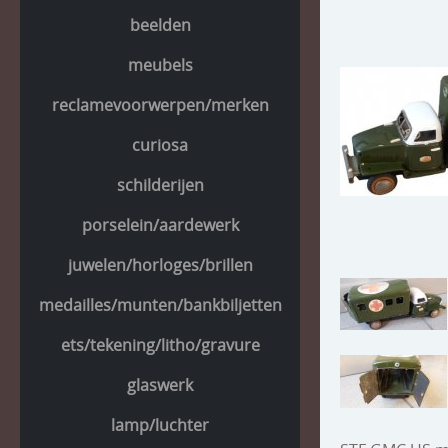
beelden
meubels
reclamevoorwerpen/merken
curiosa
schilderijen
porselein/aardewerk
juwelen/horloges/brillen
medailles/munten/bankbiljetten
ets/tekening/litho/gravure
glaswerk
lamp/luchter