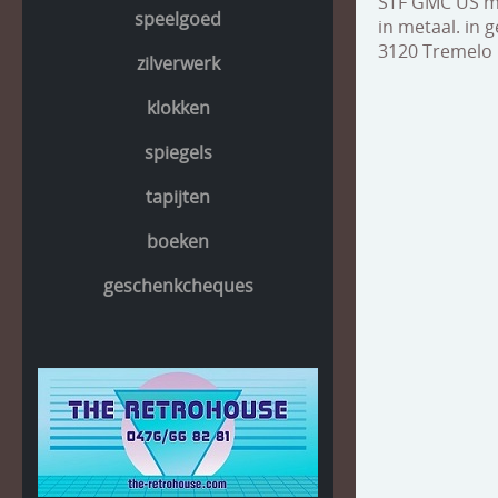
STF GMC US mi
speelgoed
in metaal. in 
3120 Tremelo
zilverwerk
klokken
spiegels
tapijten
boeken
geschenkcheques