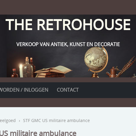
THE RETROHOUSE
VERKOOP VAN ANTIEK, KUNST EN DECORATIE
WORDEN / INLOGGEN
CONTACT
eelgoed
›
STF GMC US militaire ambulance
S militaire ambulance