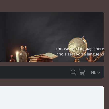
choose you language here
choisissez votre langue ici
NL