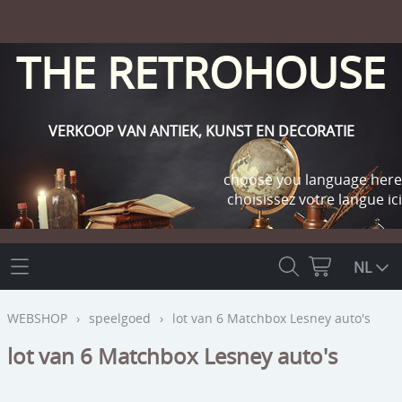
THE RETROHOUSE
VERKOOP VAN ANTIEK, KUNST EN DECORATIE
choose you language here
choisissez votre langue ici
THE RETROHOUSE
NL
WEBSHOP
WEBSHOP
›
speelgoed
›
lot van 6 Matchbox Lesney auto's
OUTLET
lot van 6 Matchbox Lesney auto's
INFO
religie
KLANT WORDEN / INLOGGEN