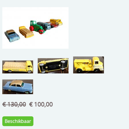
beelden
CONTACT
meubels
reclamevoorwerpen/merken
curiosa
schilderijen
porselein/aardewerk
juwelen/horloges/brillen
medailles/munten/bankbiljetten
ets/tekening/litho/gravure
€ 130,00
€ 100,00
glaswerk
Beschikbaar
lamp/luchter