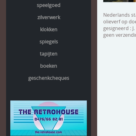
speelgoed
Nederlands st
zilverwerk
olieverf op do
gesigneerd : J
klokken
geen verzendi
spiegels
tapijten
boeken
geschenkcheques