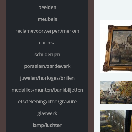
beelden
meubels
reclamevoorwerpen/merken
curiosa
schilderijen
porselein/aardewerk
juwelen/horloges/brillen
medailles/munten/bankbiljetten
ets/tekening/litho/gravure
glaswerk
lamp/luchter