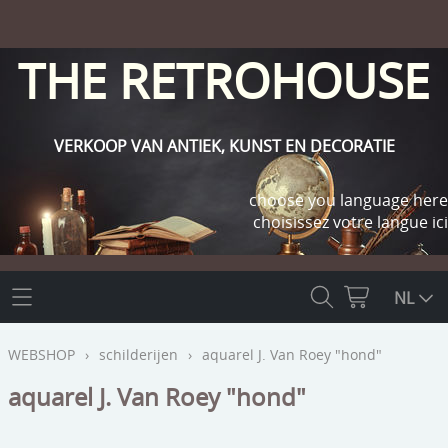
THE RETROHOUSE
VERKOOP VAN ANTIEK, KUNST EN DECORATIE
choose you language here
choisissez votre langue ici
THE RETROHOUSE
NL
WEBSHOP
WEBSHOP
›
schilderijen
›
aquarel J. Van Roey "hond"
OUTLET
aquarel J. Van Roey "hond"
INFO
religie
KLANT WORDEN / INLOGGEN