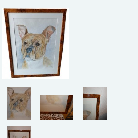
beelden
CONTACT
meubels
reclamevoorwerpen/merken
curiosa
schilderijen
porselein/aardewerk
juwelen/horloges/brillen
medailles/munten/bankbiljetten
ets/tekening/litho/gravure
glaswerk
lamp/luchter