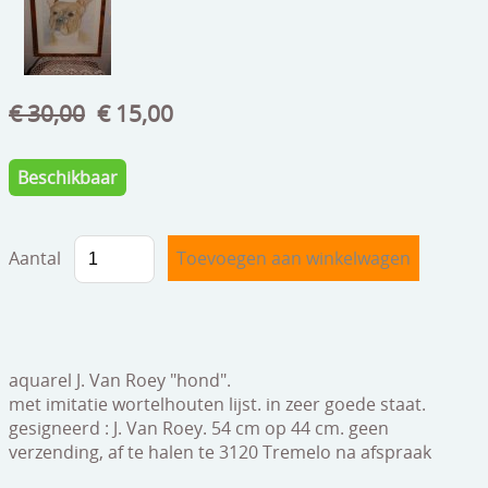
speelgoed
zilverwerk
klokken
€ 30,00
€ 15,00
spiegels
Beschikbaar
tapijten
boeken
Aantal
geschenkcheques
aquarel J. Van Roey "hond".
met imitatie wortelhouten lijst. in zeer goede staat.
gesigneerd : J. Van Roey. 54 cm op 44 cm. geen
verzending, af te halen te 3120 Tremelo na afspraak