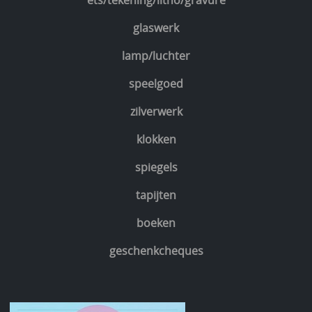
ets/tekening/litho/gravure
glaswerk
lamp/luchter
speelgoed
zilverwerk
klokken
spiegels
tapijten
boeken
geschenkcheques