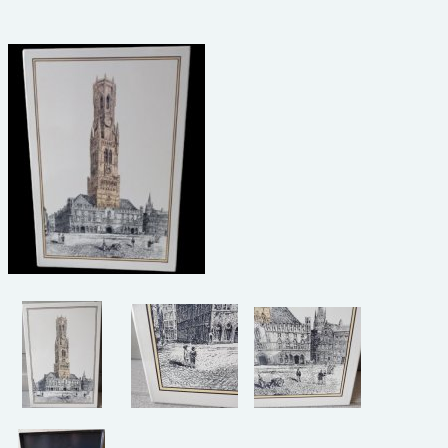
beelden
CONTACT
meubels
reclamevoorwerpen/merken
curiosa
schilderijen
porselein/aardewerk
juwelen/horloges/brillen
medailles/munten/bankbiljetten
ets/tekening/litho/gravure
glaswerk
lamp/luchter