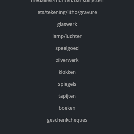
medailles/munten/bankbiljetten
ets/tekening/litho/gravure
glaswerk
lamp/luchter
speelgoed
zilverwerk
klokken
spiegels
tapijten
boeken
geschenkcheques