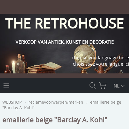
THE RETROHOUSE
VERKOOP VAN ANTIEK, KUNST EN DECORATIE
choose you language here
choisissez votre langue ici
THE RETROHOUSE
NL
WEBSHOP
WEBSHOP
›
reclamevoorwerpen/merken
›
emaillerie belge
"Barclay A. Kohl"
OUTLET
INFO
emaillerie belge "Barclay A. Kohl"
religie
KLANT WORDEN / INLOGGEN