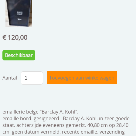
speelgoed
zilverwerk
klokken
€ 120,00
spiegels
tapijten
Beschikbaar
boeken
geschenkcheques
Aantal
emaillerie belge "Barclay A. Kohl".
emaille bord. gesigneerd : Barclay A. Kohl. in zeer goede
staat. achterzijde eveneens gemerkt. 40,80 cm op 28,40
cm. geen datum vermeld. recente emaille. verzending