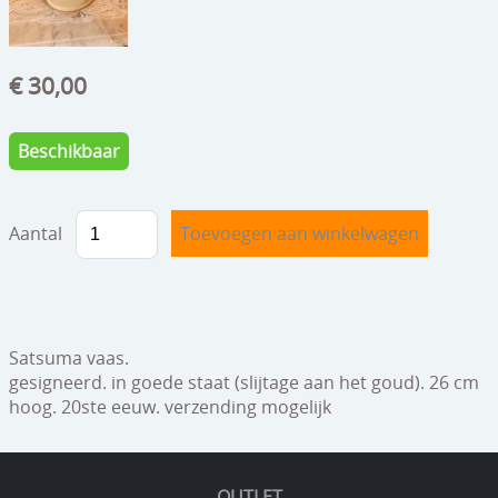
speelgoed
zilverwerk
€ 30,00
klokken
spiegels
Beschikbaar
tapijten
Aantal
boeken
geschenkcheques
Satsuma vaas.
gesigneerd. in goede staat (slijtage aan het goud). 26 cm
hoog. 20ste eeuw. verzending mogelijk
OUTLET