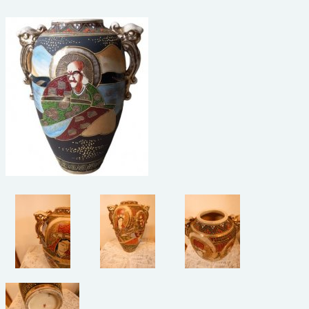
beelden
CONTACT
meubels
reclamevoorwerpen/merken
curiosa
schilderijen
porselein/aardewerk
juwelen/horloges/brillen
medailles/munten/bankbiljetten
ets/tekening/litho/gravure
glaswerk
lamp/luchter