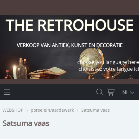
THE RETROHOUSE
VERKOOP VAN ANTIEK, KUNST EN DECORATIE
choose you language here
choisissez votre langue ici
THE RETROHOUSE
NL
WEBSHOP
WEBSHOP
›
porselein/aardewerk
›
Satsuma vaas
OUTLET
Satsuma vaas
INFO
religie
KLANT WORDEN / INLOGGEN