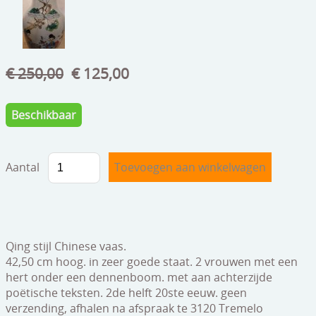
speelgoed
zilverwerk
klokken
€ 250,00
€ 125,00
spiegels
Beschikbaar
tapijten
boeken
Aantal
geschenkcheques
Qing stijl Chinese vaas.
42,50 cm hoog. in zeer goede staat. 2 vrouwen met een
hert onder een dennenboom. met aan achterzijde
poëtische teksten. 2de helft 20ste eeuw. geen
verzending, afhalen na afspraak te 3120 Tremelo