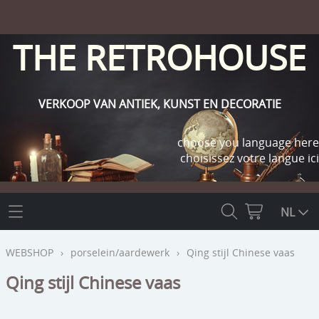
THE RETROHOUSE
VERKOOP VAN ANTIEK, KUNST EN DECORATIE
choose you language here
choisissez votre langue ici
THE RETROHOUSE
NL
WEBSHOP
WEBSHOP
›
porselein/aardewerk
›
Qing stijl Chinese vaas
OUTLET
Qing stijl Chinese vaas
INFO
religie
KLANT WORDEN / INLOGGEN