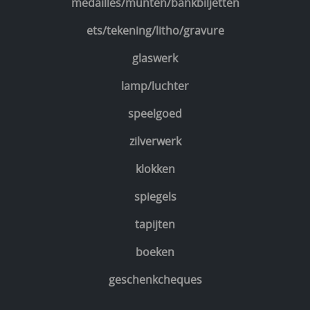
medailles/munten/bankbiljetten
ets/tekening/litho/gravure
glaswerk
lamp/luchter
speelgoed
zilverwerk
klokken
spiegels
tapijten
boeken
geschenkcheques