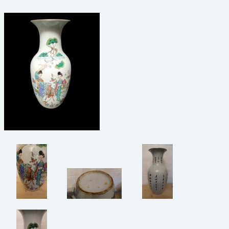
beelden
CONTACT
meubels
reclamevoorwerpen/merken
curiosa
schilderijen
porselein/aardewerk
juwelen/horloges/brillen
medailles/munten/bankbiljetten
ets/tekening/litho/gravure
glaswerk
lamp/luchter