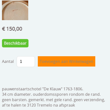
speelgoed
zilverwerk
klokken
€ 150,00
spiegels
tapijten
Beschikbaar
boeken
Aantal
geschenkcheques
pauwenstaartschotel "De Klauw" 1763-1806.
34 cm diameter. ouderdomssporen rondom de rand.
geen barsten. gemerkt. met gele rand. geen verzending,
af te halen te 3120 Tremelo na afspraak