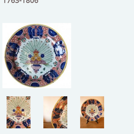
1763-1806
beelden
CONTACT
meubels
reclamevoorwerpen/merken
curiosa
schilderijen
porselein/aardewerk
juwelen/horloges/brillen
medailles/munten/bankbiljetten
ets/tekening/litho/gravure
glaswerk
lamp/luchter