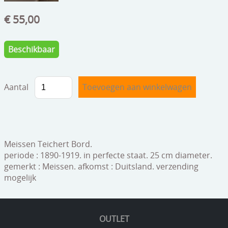
speelgoed
€ 55,00
zilverwerk
klokken
Beschikbaar
spiegels
Aantal
tapijten
boeken
geschenkcheques
Meissen Teichert Bord.
periode : 1890-1919. in perfecte staat. 25 cm diameter.
gemerkt : Meissen. afkomst : Duitsland. verzending
mogelijk
OUTLET