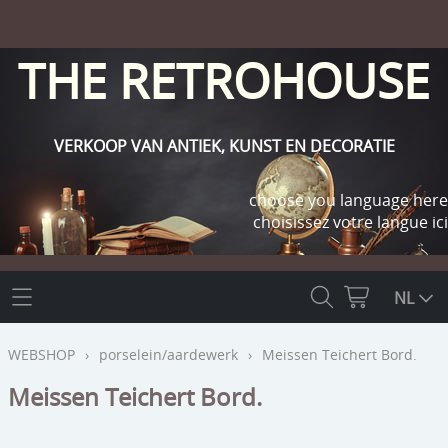
THE RETROHOUSE
VERKOOP VAN ANTIEK, KUNST EN DECORATIE
choose you language here
choisissez votre langue ici
THE RETROHOUSE
NL
WEBSHOP
WEBSHOP
›
porselein/aardewerk
›
Meissen Teichert Bord.
OUTLET
Meissen Teichert Bord.
INFO
religie
KLANT WORDEN / INLOGGEN