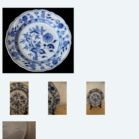
beelden
CONTACT
meubels
reclamevoorwerpen/merken
curiosa
schilderijen
porselein/aardewerk
juwelen/horloges/brillen
medailles/munten/bankbiljetten
ets/tekening/litho/gravure
glaswerk
lamp/luchter