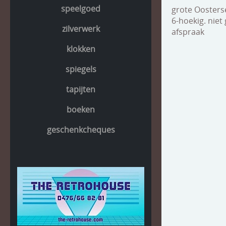
speelgoed
grote Oosters
6-hoekig. niet
zilverwerk
afspraak
klokken
spiegels
tapijten
boeken
geschenkcheques