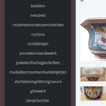
beelden
meubels
reclamevoorwerpen/merken
curiosa
schilderijen
porselein/aardewerk
juwelen/horloges/brillen
medailles/munten/bankbiljetten
ets/tekening/litho/gravure
glaswerk
lamp/luchter