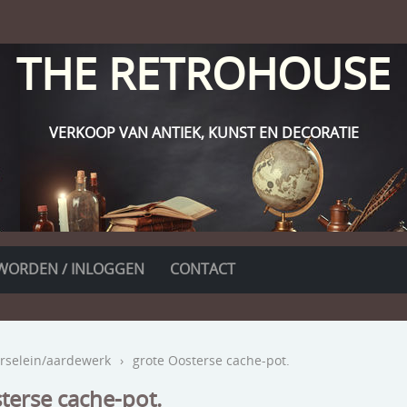
THE RETROHOUSE
VERKOOP VAN ANTIEK, KUNST EN DECORATIE
WORDEN / INLOGGEN
CONTACT
rselein/aardewerk
›
grote Oosterse cache-pot.
terse cache-pot.