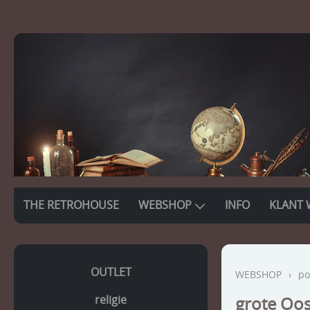
THE RETROHOUSE
WEBSHOP
INFO
KLANT 
OUTLET
WEBSHOP
›
po
religie
grote Oos