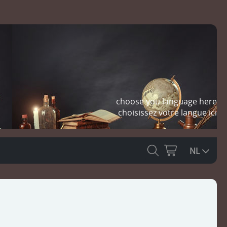
choose you language here
choisissez votre langue ici
NL