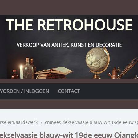
THE RETROHOUSE
VERKOOP VAN ANTIEK, KUNST EN DECORATIE
WORDEN / INLOGGEN
CONTACT
rselein/aardewerk
›
chinees dekselvaasje blauw-wit 19de eeuw Q
ekselvaasje blauw-wit 19de eeuw Qiangl