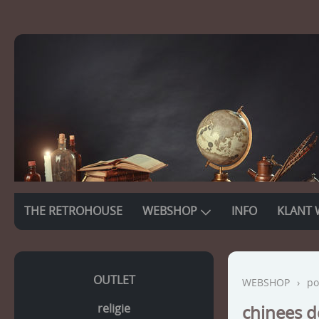
THE RETROHOUSE
WEBSHOP
INFO
KLANT 
OUTLET
WEBSHOP
›
po
religie
chinees d