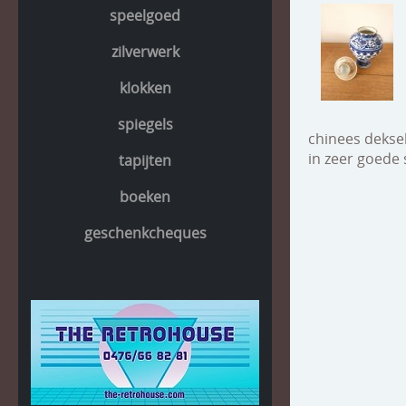
speelgoed
zilverwerk
klokken
spiegels
chinees dekse
in zeer goede 
tapijten
boeken
geschenkcheques