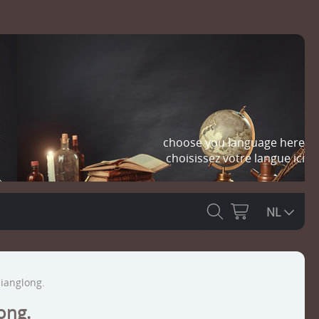
choose you language here
choisissez votre langue ici
NL
ianglong.
ong.