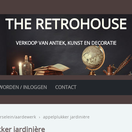
THE RETROHOUSE
VERKOOP VAN ANTIEK, KUNST EN DECORATIE
WORDEN / INLOGGEN
CONTACT
rselein/aardewerk
›
appelplukker jardinière
ker jardinière