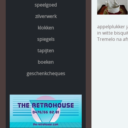
speelgoed
zilverwerk
appelplukker j
klokken
in witte bisqu
spiegels
Tremelo na af
tapijten
boeken
geschenkcheques