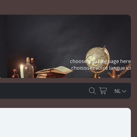
choose you language here
choisissez votre langue ici
NL