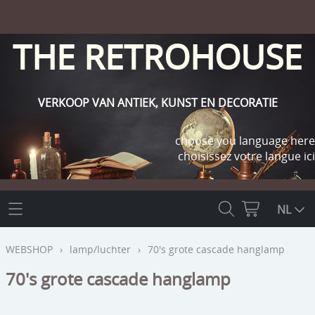
THE RETROHOUSE
VERKOOP VAN ANTIEK, KUNST EN DECORATIE
choose you language here
choisissez votre langue ici
THE RETROHOUSE
NL
WEBSHOP
WEBSHOP
›
lamp/luchter
›
70's grote cascade hanglamp
OUTLET
70's grote cascade hanglamp
INFO
religie
KLANT WORDEN / INLOGGEN