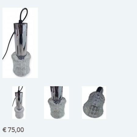
beelden
CONTACT
meubels
reclamevoorwerpen/merken
curiosa
schilderijen
porselein/aardewerk
juwelen/horloges/brillen
medailles/munten/bankbiljetten
ets/tekening/litho/gravure
glaswerk
€ 75,00
lamp/luchter