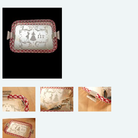
beelden
CONTACT
meubels
reclamevoorwerpen/merken
curiosa
schilderijen
porselein/aardewerk
juwelen/horloges/brillen
medailles/munten/bankbiljetten
ets/tekening/litho/gravure
glaswerk
lamp/luchter