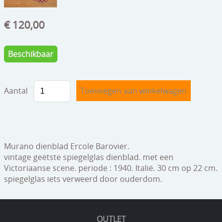
speelgoed
€ 120,00
zilverwerk
klokken
Beschikbaar
spiegels
tapijten
Aantal
boeken
geschenkcheques
Murano dienblad Ercole Barovier.
vintage geëtste spiegelglas dienblad. met een
Victoriaanse scene. periode : 1940. Italië. 30 cm op 22 cm.
spiegelglas iets verweerd door ouderdom.
OUTLET