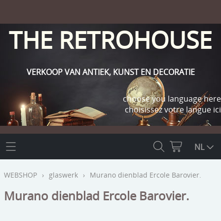
THE RETROHOUSE
VERKOOP VAN ANTIEK, KUNST EN DECORATIE
choose you language here
choisissez votre langue ici
THE RETROHOUSE
NL
WEBSHOP
WEBSHOP
›
glaswerk
›
Murano dienblad Ercole Barovier.
OUTLET
Murano dienblad Ercole Barovier.
INFO
religie
KLANT WORDEN / INLOGGEN