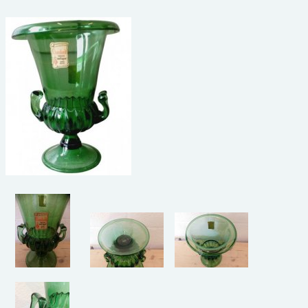
beelden
CONTACT
meubels
reclamevoorwerpen/merken
curiosa
schilderijen
porselein/aardewerk
juwelen/horloges/brillen
medailles/munten/bankbiljetten
ets/tekening/litho/gravure
glaswerk
lamp/luchter