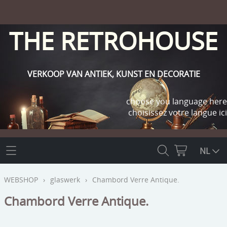
THE RETROHOUSE
VERKOOP VAN ANTIEK, KUNST EN DECORATIE
choose you language here
choisissez votre langue ici
THE RETROHOUSE
NL
WEBSHOP
WEBSHOP
›
glaswerk
›
Chambord Verre Antique.
OUTLET
Chambord Verre Antique.
INFO
religie
KLANT WORDEN / INLOGGEN