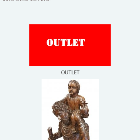
Mon compte
meubles
objets publicitaires
curiosités
peintures
porcelaine / faïence
OUTLET
Bijoux/Montres/lunettes
médailles/pièces de monnaie/billets
gravure / dessin / lithographie
verre/cristal
lampe / lustre
jouets