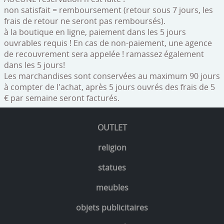
non satisfait = remboursement (retour sous 7 jours, les
frais de retour ne seront pas remboursés).
à la boutique en ligne, paiement dans les 5 jours
ouvrables requis ! En cas de non-paiement, une agence
de recouvrement sera appelée ! ramassez également
dans les 5 jours!
Les marchandises sont conservées au maximum 90 jours
à compter de l'achat, après 5 jours ouvrés des frais de 5
€ par semaine seront facturés.
OUTLET
religion
statues
meubles
objets publicitaires