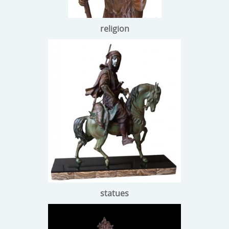
argenterie
religion
pendules
miroirs
tapis
livres
chèques cadeaux
statues