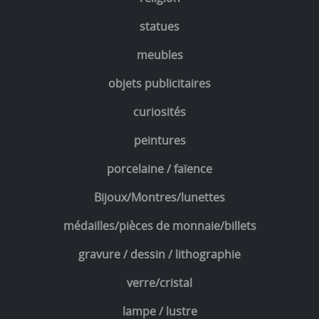
argenterie
statues
pendules
meubles
miroirs
objets publicitaires
tapis
curiosités
livres
peintures
chèques cadeaux
porcelaine / faïence
Bijoux/Montres/lunettes
médailles/pièces de monnaie/billets
gravure / dessin / lithographie
verre/cristal
lampe / lustre