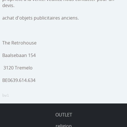
devis.
Mon compte
meubles
achat d'objets publicitaires anciens.
objets publicitaires
curiosités
The Retrohouse
peintures
Baalsebaan 154
porcelaine / faïence
Bijoux/Montres/lunettes
3120 Tremelo
médailles/pièces de monnaie/billets
BE0639.614.634
gravure / dessin / lithographie
bw1
verre/cristal
lampe / lustre
OUTLET
jouets
religion