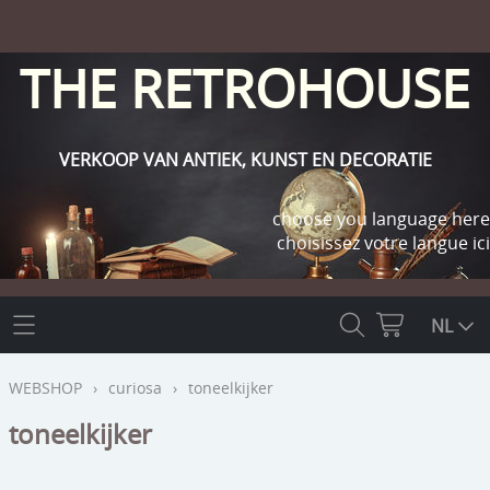
THE RETROHOUSE
VERKOOP VAN ANTIEK, KUNST EN DECORATIE
choose you language here
choisissez votre langue ici
THE RETROHOUSE
NL
WEBSHOP
WEBSHOP
›
curiosa
›
toneelkijker
OUTLET
toneelkijker
INFO
religie
KLANT WORDEN / INLOGGEN