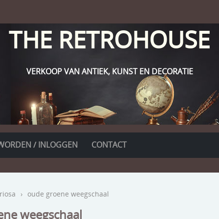
THE RETROHOUSE
VERKOOP VAN ANTIEK, KUNST EN DECORATIE
WORDEN / INLOGGEN
CONTACT
riosa
›
oude groene weegschaal
ene weegschaal