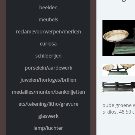
beelden
meubels
reclamevoorwerpen/merken
curiosa
schilderijen
porselein/aardewerk
juwelen/horloges/brillen
medailles/munten/bankbiljetten
ets/tekening/litho/gravure
oude groene 
5 kilos. 48,50
glaswerk
lamp/luchter