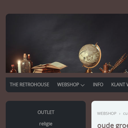
THE RETROHOUSE
WEBSHOP
INFO
KLANT 
OUTLET
WEBSHOP
›
cu
religie
oude gro