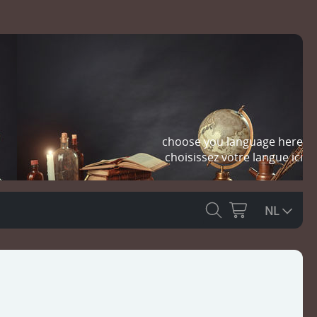
choose you language here
choisissez votre langue ici
NL