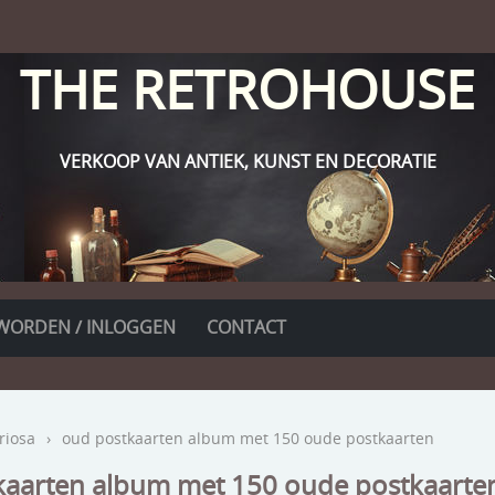
THE RETROHOUSE
VERKOOP VAN ANTIEK, KUNST EN DECORATIE
WORDEN / INLOGGEN
CONTACT
riosa
›
oud postkaarten album met 150 oude postkaarten
kaarten album met 150 oude postkaarte