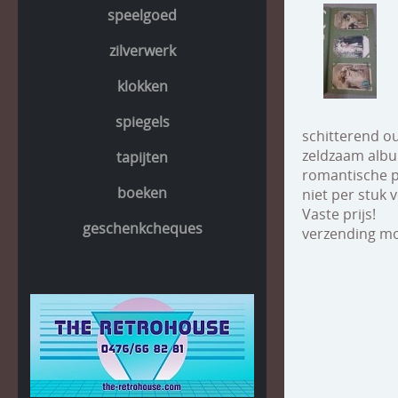
speelgoed
zilverwerk
klokken
spiegels
schitterend o
zeldzaam album
tapijten
romantische p
boeken
niet per stuk 
Vaste prijs!
geschenkcheques
verzending mog