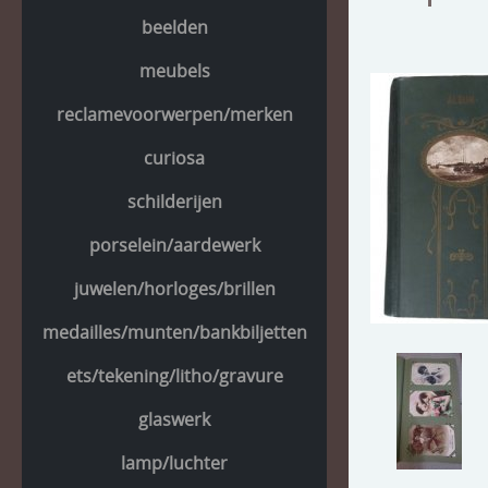
beelden
meubels
reclamevoorwerpen/merken
curiosa
schilderijen
porselein/aardewerk
juwelen/horloges/brillen
medailles/munten/bankbiljetten
ets/tekening/litho/gravure
glaswerk
lamp/luchter