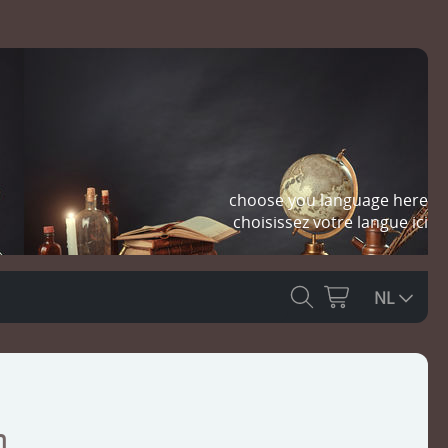
choose you language here
choisissez votre langue ici
NL
n