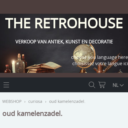
THE RETROHOUSE
VERKOOP VAN ANTIEK, KUNST EN DECORATIE
choose you language here
choisissez votre langue ici
THE RETROHOUSE
NL
WEBSHOP
WEBSHOP
›
curiosa
›
oud kamelenzadel.
OUTLET
oud kamelenzadel.
INFO
religie
KLANT WORDEN / INLOGGEN