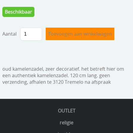
speelgoed
Beschikbaar
zilverwerk
klokken
Aantal
spiegels
tapijten
boeken
oud kamelenzadel, zeer decoratief. het betreft hier om
een authentiek kamelenzadel. 120 cm lang. geen
geschenkcheques
verzending, afhalen te 3120 Tremelo na afspraak
OUTLET
religie