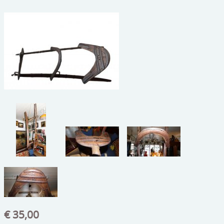
beelden
CONTACT
meubels
reclamevoorwerpen/merken
curiosa
schilderijen
porselein/aardewerk
juwelen/horloges/brillen
medailles/munten/bankbiljetten
ets/tekening/litho/gravure
glaswerk
lamp/luchter
€ 35,00