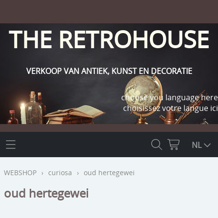
THE RETROHOUSE
VERKOOP VAN ANTIEK, KUNST EN DECORATIE
choose you language here
choisissez votre langue ici
THE RETROHOUSE
NL
WEBSHOP
WEBSHOP
›
curiosa
›
oud hertegewei
OUTLET
oud hertegewei
INFO
religie
KLANT WORDEN / INLOGGEN