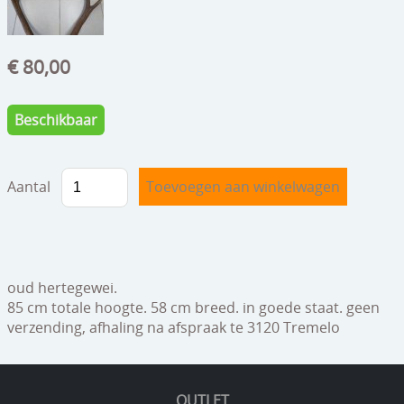
speelgoed
zilverwerk
€ 80,00
klokken
Beschikbaar
spiegels
tapijten
Aantal
boeken
geschenkcheques
oud hertegewei.
85 cm totale hoogte. 58 cm breed. in goede staat. geen
verzending, afhaling na afspraak te 3120 Tremelo
OUTLET