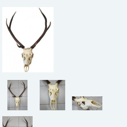
beelden
CONTACT
meubels
reclamevoorwerpen/merken
curiosa
schilderijen
porselein/aardewerk
juwelen/horloges/brillen
medailles/munten/bankbiljetten
ets/tekening/litho/gravure
glaswerk
lamp/luchter