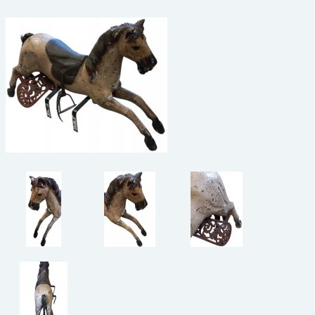
beelden
CONTACT
meubels
reclamevoorwerpen/merken
curiosa
schilderijen
porselein/aardewerk
juwelen/horloges/brillen
medailles/munten/bankbiljetten
ets/tekening/litho/gravure
glaswerk
lamp/luchter