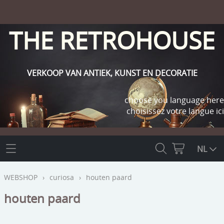
THE RETROHOUSE
VERKOOP VAN ANTIEK, KUNST EN DECORATIE
choose you language here
choisissez votre langue ici
THE RETROHOUSE
NL
WEBSHOP
WEBSHOP
›
curiosa
›
houten paard
OUTLET
houten paard
INFO
religie
KLANT WORDEN / INLOGGEN