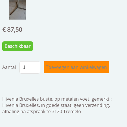
speelgoed
zilverwerk
klokken
€ 87,50
spiegels
Beschikbaar
tapijten
boeken
Aantal
geschenkcheques
Hivenia Bruxelles buste. op metalen voet. gemerkt :
Hivenia Bruxelles. in goede staat. geen verzending,
afhaling na afspraak te 3120 Tremelo