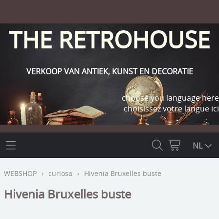
THE RETROHOUSE
VERKOOP VAN ANTIEK, KUNST EN DECORATIE
choose you language here
choisissez votre langue ici
THE RETROHOUSE
NL
WEBSHOP
WEBSHOP
›
curiosa
›
Hivenia Bruxelles buste
OUTLET
Hivenia Bruxelles buste
INFO
religie
KLANT WORDEN / INLOGGEN