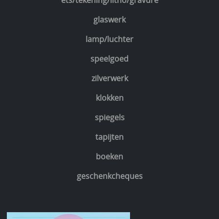
ets/tekening/litho/gravure
glaswerk
lamp/luchter
speelgoed
zilverwerk
klokken
spiegels
tapijten
boeken
geschenkcheques