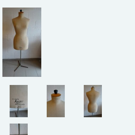
beelden
CONTACT
meubels
reclamevoorwerpen/merken
curiosa
schilderijen
porselein/aardewerk
juwelen/horloges/brillen
medailles/munten/bankbiljetten
ets/tekening/litho/gravure
glaswerk
lamp/luchter