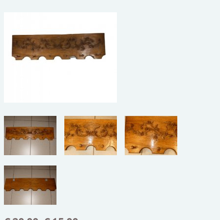
beelden
CONTACT
meubels
reclamevoorwerpen/merken
curiosa
schilderijen
porselein/aardewerk
juwelen/horloges/brillen
medailles/munten/bankbiljetten
ets/tekening/litho/gravure
glaswerk
lamp/luchter