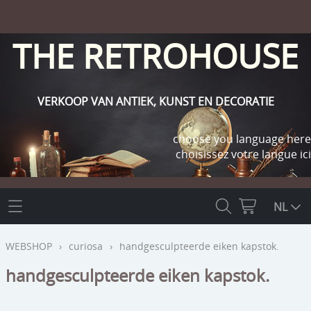
THE RETROHOUSE
VERKOOP VAN ANTIEK, KUNST EN DECORATIE
choose you language here
choisissez votre langue ici
THE RETROHOUSE
NL
WEBSHOP
WEBSHOP
›
curiosa
›
handgesculpteerde eiken kapstok.
OUTLET
handgesculpteerde eiken kapstok.
INFO
religie
KLANT WORDEN / INLOGGEN