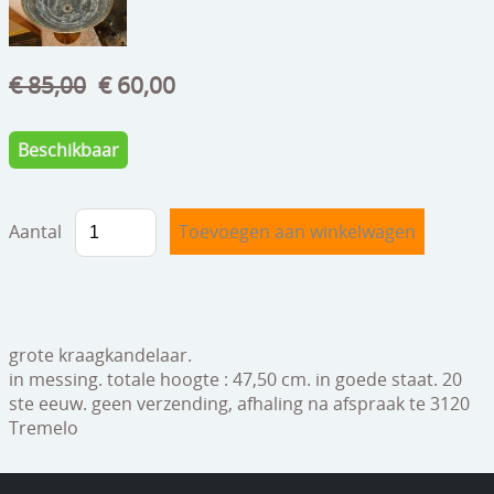
speelgoed
zilverwerk
€ 85,00
€ 60,00
klokken
spiegels
Beschikbaar
tapijten
Aantal
boeken
geschenkcheques
grote kraagkandelaar.
in messing. totale hoogte : 47,50 cm. in goede staat. 20
ste eeuw. geen verzending, afhaling na afspraak te 3120
Tremelo