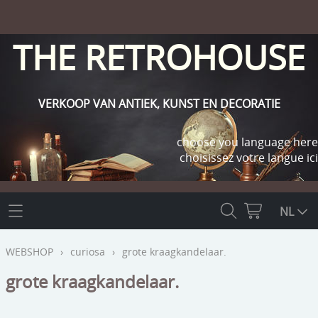
THE RETROHOUSE
VERKOOP VAN ANTIEK, KUNST EN DECORATIE
choose you language here
choisissez votre langue ici
THE RETROHOUSE
NL
WEBSHOP
WEBSHOP
›
curiosa
›
grote kraagkandelaar.
OUTLET
grote kraagkandelaar.
INFO
religie
KLANT WORDEN / INLOGGEN