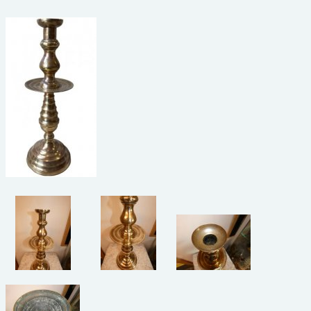
beelden
CONTACT
meubels
reclamevoorwerpen/merken
curiosa
schilderijen
porselein/aardewerk
juwelen/horloges/brillen
medailles/munten/bankbiljetten
ets/tekening/litho/gravure
glaswerk
lamp/luchter