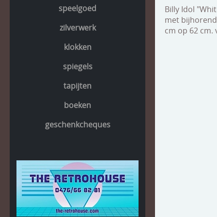
speelgoed
Billy Idol "Whi
met bijhorend 
zilverwerk
cm op 62 cm. 
klokken
spiegels
tapijten
boeken
geschenkcheques