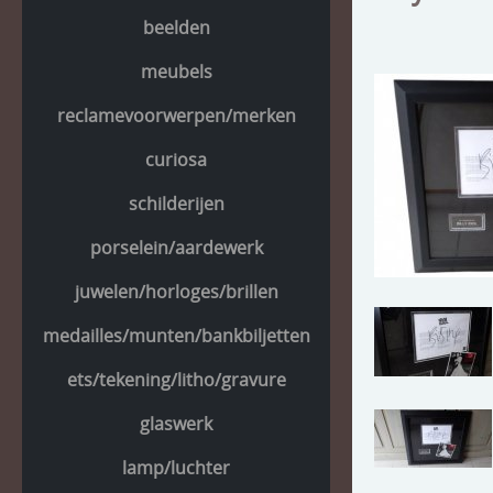
beelden
meubels
reclamevoorwerpen/merken
curiosa
schilderijen
porselein/aardewerk
juwelen/horloges/brillen
medailles/munten/bankbiljetten
ets/tekening/litho/gravure
glaswerk
lamp/luchter