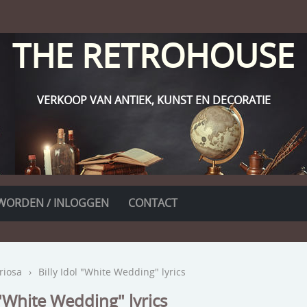
THE RETROHOUSE
VERKOOP VAN ANTIEK, KUNST EN DECORATIE
WORDEN / INLOGGEN
CONTACT
riosa
›
Billy Idol "White Wedding" lyrics
 "White Wedding" lyrics