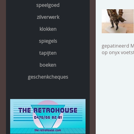
speelgoed
zilverwerk
klokken
spiegels
gepatineerd M
op onyx voetst
tapijten
boeken
geschenkcheques