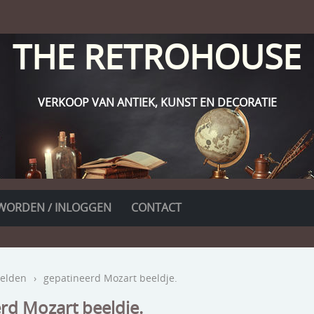
THE RETROHOUSE
VERKOOP VAN ANTIEK, KUNST EN DECORATIE
WORDEN / INLOGGEN
CONTACT
elden
›
gepatineerd Mozart beeldje.
rd Mozart beeldje.