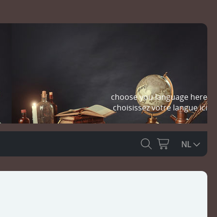
choose you language here
choisissez votre langue ici
NL