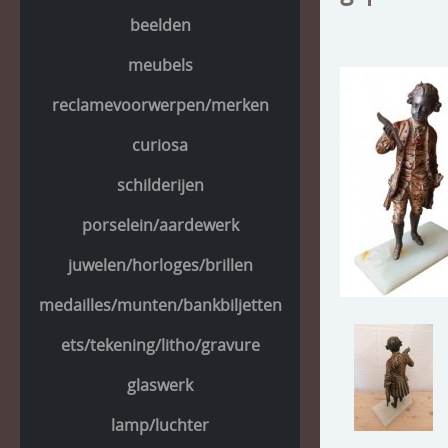
beelden
meubels
reclamevoorwerpen/merken
curiosa
schilderijen
porselein/aardewerk
juwelen/horloges/brillen
medailles/munten/bankbiljetten
ets/tekening/litho/gravure
glaswerk
lamp/luchter